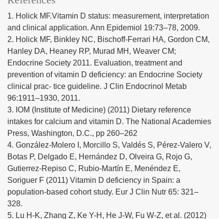
References
1. Holick MF.Vitamin D status: measurement, interpretation
and clinical application. Ann Epidemiol 19:73–78, 2009.
2. Holick MF, Binkley NC, Bischoff-Ferrari HA, Gordon CM,
Hanley DA, Heaney RP, Murad MH, Weaver CM;
Endocrine Society 2011. Evaluation, treatment and
prevention of vitamin D deficiency: an Endocrine Society
clinical prac- tice guideline. J Clin Endocrinol Metab
96:1911–1930, 2011.
3. IOM (Institute of Medicine) (2011) Dietary reference
intakes for calcium and vitamin D. The National Academies
Press, Washington, D.C., pp 260–262
4. González-Molero I, Morcillo S, Valdés S, Pérez-Valero V,
Botas P, Delgado E, Hernández D, Olveira G, Rojo G,
Gutierrez-Repiso C, Rubio-Martín E, Menéndez E,
Soriguer F (2011) Vitamin D deficiency in Spain: a
population-based cohort study. Eur J Clin Nutr 65: 321–
328.
5. Lu H-K, Zhang Z, Ke Y-H, He J-W, Fu W-Z, et al. (2012)