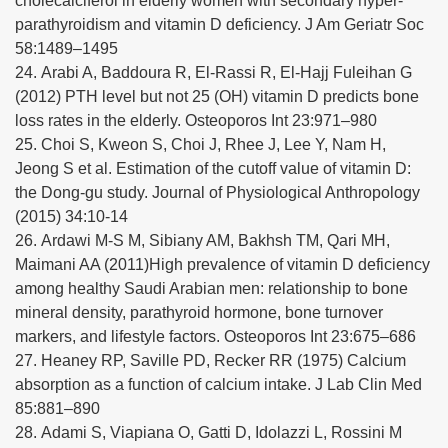
cholecalciferol in elderly women with secondary hyper-
parathyroidism and vitamin D deficiency. J Am Geriatr Soc
58:1489–1495
24. Arabi A, Baddoura R, El-Rassi R, El-Hajj Fuleihan G
(2012) PTH level but not 25 (OH) vitamin D predicts bone
loss rates in the elderly. Osteoporos Int 23:971–980
25. Choi S, Kweon S, Choi J, Rhee J, Lee Y, Nam H,
Jeong S et al. Estimation of the cutoff value of vitamin D:
the Dong-gu study. Journal of Physiological Anthropology
(2015) 34:10-14
26. Ardawi M-S M, Sibiany AM, Bakhsh TM, Qari MH,
Maimani AA (2011)High prevalence of vitamin D deficiency
among healthy Saudi Arabian men: relationship to bone
mineral density, parathyroid hormone, bone turnover
markers, and lifestyle factors. Osteoporos Int 23:675–686
27. Heaney RP, Saville PD, Recker RR (1975) Calcium
absorption as a function of calcium intake. J Lab Clin Med
85:881–890
28. Adami S, Viapiana O, Gatti D, Idolazzi L, Rossini M