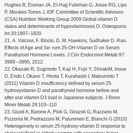
Hughes B, Eisman JA, El-Hajj Fuleihan G, Josse RG, Lips
P, Morales-Torres J, IOF Committee of Scientific Advisors
(CSA) Nutrition Working Group 2009 Global vitamin D
status and determinants of hypovitaminosis D. Osteoporos
Int 20:1807–1820
21. A. Valcour, F. Blocki, D. M. Hawkins, Sudhaker D. Rao.
Effects of Age and Se- rum 25-OH-Vitamin D on Serum
Parathyroid Hormone Levels. J Clin Endocrinol Metab 97:
3989 –3995, 2012.
22. Okazaki R, Sugimoto T, Kaji H, Fujii Y, ShirakiM, Inoue
D, Endo I, Okano T, Hirota T, Kurahashi I, Matsumoto T
(2011) Vitamin D insufficiency defined by serum 25-
hydroxyvitamin D and parathyroid hormone before and
after oral vitamin D3 load in Japanese subjects. J Bone
Miner Metab 29:103–110
23. Giusti A, Barone A, Pioli G, Girazoli G, Razzano M,
Pizzonia M, Pedrazzoni M, Palummeri E, Bianchi G (2010)
Heterogeneity in serum 25-hydroxy-vitamin D response to