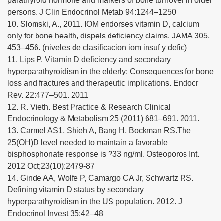
parathyroid hormone and markers of bone turnover in older
persons. J Clin Endocrinol Metab 94:1244–1250
10. Slomski, A., 2011. IOM endorses vitamin D, calcium
only for bone health, dispels deficiency claims. JAMA 305,
453–456. (niveles de clasificacion iom insuf y defic)
11. Lips P. Vitamin D deficiency and secondary
hyperparathyroidism in the elderly: Consequences for bone
loss and fractures and therapeutic implications. Endocr
Rev. 22:477–501. 2011
12. R. Vieth. Best Practice & Research Clinical
Endocrinology & Metabolism 25 (2011) 681–691. 2011.
13. Carmel AS1, Shieh A, Bang H, Bockman RS.The
25(OH)D level needed to maintain a favorable
bisphosphonate response is ?33 ng/ml. Osteoporos Int.
2012 Oct;23(10):2479-87
14. Ginde AA, Wolfe P, Camargo CA Jr, Schwartz RS.
Defining vitamin D status by secondary
hyperparathyroidism in the US population. 2012. J
Endocrinol Invest 35:42–48