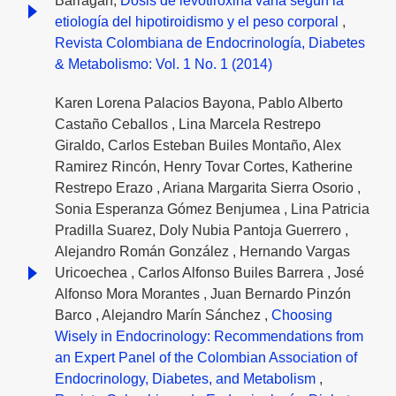
Barragán,
Dosis de levotiroxina varía según la
etiología del hipotiroidismo y el peso corporal
,
Revista Colombiana de Endocrinología, Diabetes
& Metabolismo: Vol. 1 No. 1 (2014)
Karen Lorena Palacios Bayona, Pablo Alberto
Castaño Ceballos , Lina Marcela Restrepo
Giraldo, Carlos Esteban Builes Montaño, Alex
Ramirez Rincón, Henry Tovar Cortes, Katherine
Restrepo Erazo , Ariana Margarita Sierra Osorio ,
Sonia Esperanza Gómez Benjumea , Lina Patricia
Pradilla Suarez, Doly Nubia Pantoja Guerrero ,
Alejandro Román González , Hernando Vargas
Uricoechea , Carlos Alfonso Builes Barrera , José
Alfonso Mora Morantes , Juan Bernardo Pinzón
Barco , Alejandro Marín Sánchez ,
Choosing
Wisely in Endocrinology: Recommendations from
an Expert Panel of the Colombian Association of
Endocrinology, Diabetes, and Metabolism
,