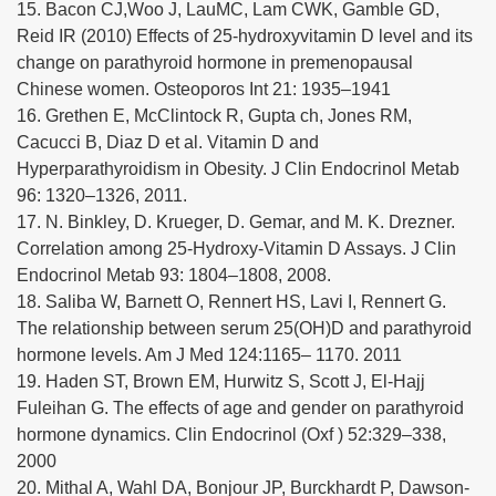
15. Bacon CJ,Woo J, LauMC, Lam CWK, Gamble GD,
Reid IR (2010) Effects of 25-hydroxyvitamin D level and its
change on parathyroid hormone in premenopausal
Chinese women. Osteoporos Int 21: 1935–1941
16. Grethen E, McClintock R, Gupta ch, Jones RM,
Cacucci B, Diaz D et al. Vitamin D and
Hyperparathyroidism in Obesity. J Clin Endocrinol Metab
96: 1320–1326, 2011.
17. N. Binkley, D. Krueger, D. Gemar, and M. K. Drezner.
Correlation among 25-Hydroxy-Vitamin D Assays. J Clin
Endocrinol Metab 93: 1804–1808, 2008.
18. Saliba W, Barnett O, Rennert HS, Lavi I, Rennert G.
The relationship between serum 25(OH)D and parathyroid
hormone levels. Am J Med 124:1165– 1170. 2011
19. Haden ST, Brown EM, Hurwitz S, Scott J, El-Hajj
Fuleihan G. The effects of age and gender on parathyroid
hormone dynamics. Clin Endocrinol (Oxf ) 52:329–338,
2000
20. Mithal A, Wahl DA, Bonjour JP, Burckhardt P, Dawson-