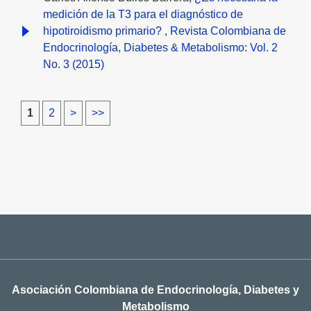
medición de la T3 para el diagnóstico de
hipotiroidismo primario?
,
Revista Colombiana de
Endocrinología, Diabetes & Metabolismo: Vol. 2
No. 3 (2015)
1
2
>
>>
Asociación Colombiana de Endocrinología, Diabetes y
Metabolismo