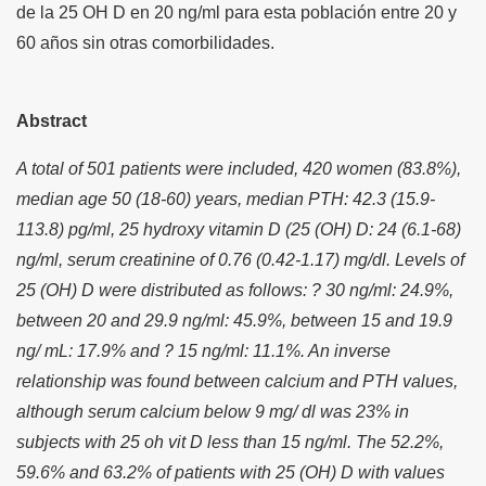
de la 25 OH D en 20 ng/ml para esta población entre 20 y
60 años sin otras comorbilidades.
Abstract
A total of 501 patients were included, 420 women (83.8%),
median age 50 (18-60) years, median PTH: 42.3 (15.9-
113.8) pg/ml, 25 hydroxy vitamin D (25 (OH) D: 24 (6.1-68)
ng/ml, serum creatinine of 0.76 (0.42-1.17) mg/dl. Levels of
25 (OH) D were distributed as follows: ? 30 ng/ml: 24.9%,
between 20 and 29.9 ng/ml: 45.9%, between 15 and 19.9
ng/ mL: 17.9% and ? 15 ng/ml: 11.1%. An inverse
relationship was found between calcium and PTH values,
although serum calcium below 9 mg/ dl was 23% in
subjects with 25 oh vit D less than 15 ng/ml. The 52.2%,
59.6% and 63.2% of patients with 25 (OH) D with values