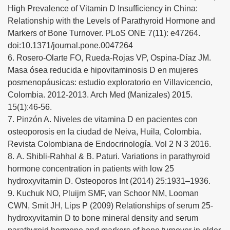
High Prevalence of Vitamin D Insufficiency in China:
Relationship with the Levels of Parathyroid Hormone and
Markers of Bone Turnover. PLoS ONE 7(11): e47264.
doi:10.1371/journal.pone.0047264
6. Rosero-Olarte FO, Rueda-Rojas VP, Ospina-Díaz JM.
Masa ósea reducida e hipovitaminosis D en mujeres
posmenopáusicas: estudio exploratorio en Villavicencio,
Colombia. 2012-2013. Arch Med (Manizales) 2015.
15(1):46-56.
7. Pinzón A. Niveles de vitamina D en pacientes con
osteoporosis en la ciudad de Neiva, Huila, Colombia.
Revista Colombiana de Endocrinología. Vol 2 N 3 2016.
8. A. Shibli-Rahhal & B. Paturi. Variations in parathyroid
hormone concentration in patients with low 25
hydroxyvitamin D. Osteoporos Int (2014) 25:1931–1936.
9. Kuchuk NO, Pluijm SMF, van Schoor NM, Looman
CWN, Smit JH, Lips P (2009) Relationships of serum 25-
hydroxyvitamin D to bone mineral density and serum