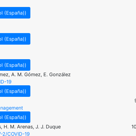
l (España))
l (España))
l (España))
Gómez, A. M. Gómez, E. González
ID-19
l (España))
management
l (España))
es, H. M. Arenas, J. J. Duque
1
V-2/COVID-19