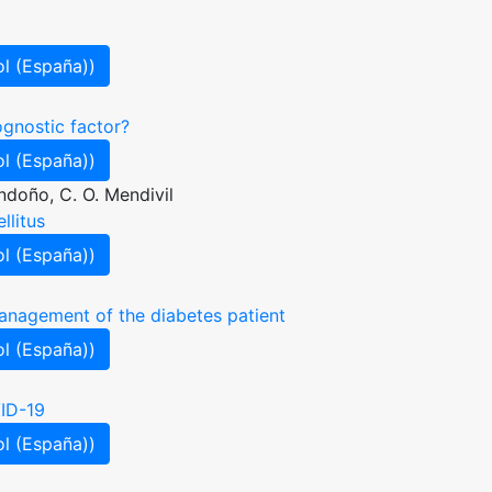
l (España))
ognostic factor?
l (España))
ndoño, C. O. Mendivil
llitus
l (España))
anagement of the diabetes patient
l (España))
ID-19
l (España))