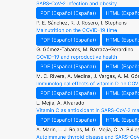
SARS-CoV-2 infection and obesity
PDF (Español (España))
HTML (Españo
P. E. Sánchez, R. J. Rosero, I. Stephens
Malnutrition on the COVID-19 time
PDF (Español (España))
HTML (Españo
G. Gómez-Tabares, M. Barraza-Gerardino
COVID-19 and reproductive health
PDF (Español (España))
HTML (Españo
M. C. Rivera, A. Medina, J. Vargas, A. M. 
Immunological effects of vitamin D on COV
PDF (Español (España))
HTML (Españo
L. Mejia, A. Alvarado
Vitamin C as antioxidant in SARS-CoV-2 
PDF (Español (España))
HTML (Españo
A. Marin, L. J. Rojas, M. G. Mejia, C. A. Buil
Autoimmune thyroid disease and SARS-Co