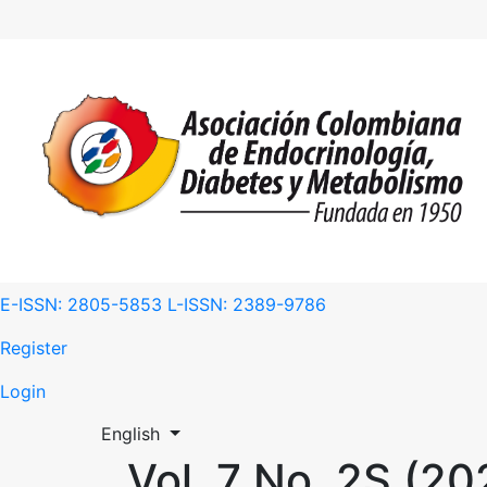
E-ISSN: 2805-5853 L-ISSN: 2389-9786
Register
Login
Change the language. The current language is:
English
Vol. 7 No. 2S (20