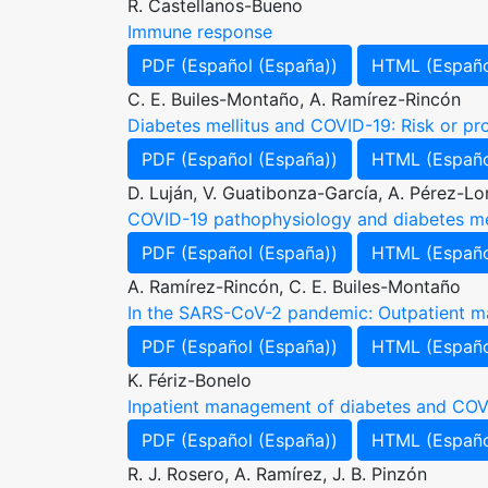
R. Castellanos-Bueno
Immune response
PDF (Español (España))
HTML (Españo
C. E. Builes-Montaño, A. Ramírez-Rincón
Diabetes mellitus and COVID-19: Risk or pr
PDF (Español (España))
HTML (Españo
D. Luján, V. Guatibonza-García, A. Pérez-Lo
COVID-19 pathophysiology and diabetes me
PDF (Español (España))
HTML (Españo
A. Ramírez-Rincón, C. E. Builes-Montaño
In the SARS-CoV-2 pandemic: Outpatient m
PDF (Español (España))
HTML (Españo
K. Fériz-Bonelo
Inpatient management of diabetes and COV
PDF (Español (España))
HTML (Españo
R. J. Rosero, A. Ramírez, J. B. Pinzón